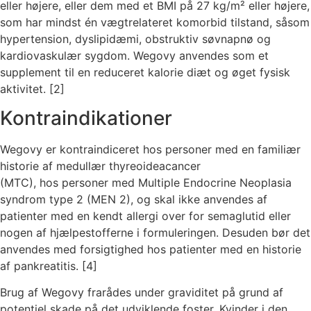
eller højere, eller dem med et BMI på 27 kg/m² eller højere,
som har mindst én vægtrelateret komorbid tilstand, såsom
hypertension, dyslipidæmi, obstruktiv søvnapnø og
kardiovaskulær sygdom. Wegovy anvendes som et
supplement til en reduceret kalorie diæt og øget fysisk
aktivitet. [2]
Kontraindikationer
Wegovy er kontraindiceret hos personer med en familiær
historie af medullær thyreoideacancer
(MTC), hos personer med Multiple Endocrine Neoplasia
syndrom type 2 (MEN 2), og skal ikke anvendes af
patienter med en kendt allergi over for semaglutid eller
nogen af hjælpestofferne i
formuleringen. Desuden bør det
anvendes med forsigtighed hos patienter med en historie
af
pankreatitis. [4]
Brug af Wegovy frarådes under graviditet på grund af
potentiel skade på det udviklende foster.
Kvinder i den