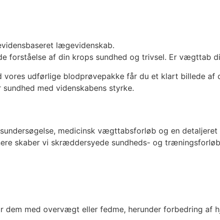
evidensbaseret lægevidenskab.
e forståelse af din krops sundhed og trivsel. Er vægttab 
 vores udførlige blodprøvepakke får du et klart billede af 
or sundhed med videnskabens styrke.
undersøgelse, medicinsk vægttabsforløb og en detaljeret b
ere skaber vi skræddersyede sundheds- og træningsforløb t
dem med overvægt eller fedme, herunder forbedring af hje